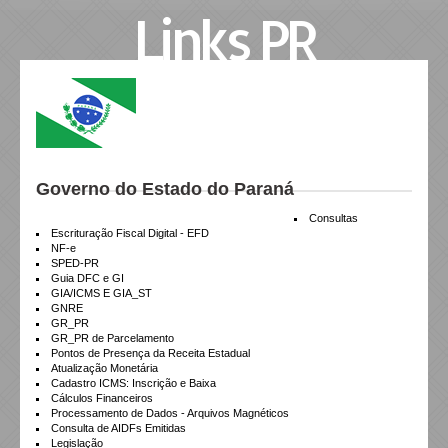
Links PR
Legislação
Certidões
Agenda Tributária
Links Federais
Governo do Estado do Paraná
Consultas
Links Estaduais
Escrituração Fiscal Digital - EFD
NF-e
SPED-PR
Guia DFC e GI
Utilidades
GIA/ICMS E GIA_ST
GNRE
GR_PR
GR_PR de Parcelamento
Pontos de Presença da Receita Estadual
Atualização Monetária
Cadastro ICMS: Inscrição e Baixa
Cálculos Financeiros
Processamento de Dados - Arquivos Magnéticos
Consulta de AIDFs Emitidas
Legislação