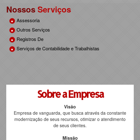
Nossos
Serviços
Legislação
Assessoria
Certidões
Outros Serviços
Registros De
Agenda Tributária
Serviços de Contabilidade e Trabalhistas
Links Federais
Links Estaduais
Utilidades
Sobre a Empresa
Visão
Empresa de vanguarda, que busca através da constante
modernização de seus recursos, otimizar o atendimento
de seus clientes.
Missão