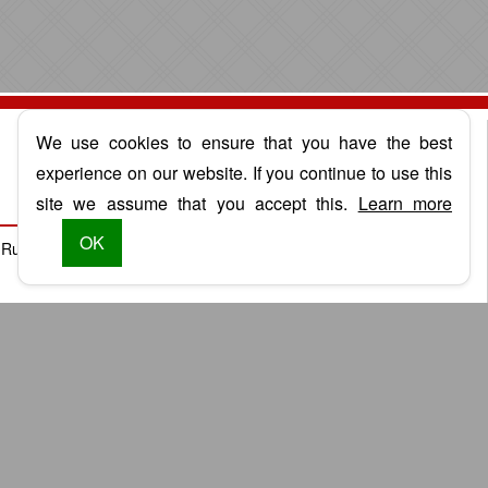
We use cookies to ensure that you have the best
CENTRAL DE ATENDIMENTO
experience on our website. If you continue to use this
3077-3919
(41)
site we assume that you accept this.
Learn more
OK
Rua Marechal Otávio Saldanha Mazza, 8147, Terreo - Capão Raso
Curitiba/PR - CEP: 81130-220
Agenda
Tributária
Agosto/2026
Período:
D
S
T
Q
Q
S
S