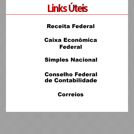
Links
Úteis
Gestão de fornecedores, dependência
operacional e continuidade dos negócios
Identifique dependências e otimize sua cadeia de suprimentos:
proteção estratégica contra falhas
07/08/2026
Copom reduz Selic para 14% ao ano; entenda
impactos para empresas
Decisão do Banco Central considera desaceleração da
economia, inflação acima da meta e cenário de incertezas que
influencia crédito e investimentos
07/08/2026
BC muda regras do Pix para reforçar
segurança e combater fraudes; entenda
Alterações envolvem a criação de um mecanismo de
rastreamento e a ampliação do prazo para contestação do
chamado ‘golpe do MED’
07/08/2026